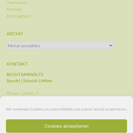
Impressum
Kontakt
Rechtsgebiete
ARCHIV
KONTAKT
RECHTSANWÄLTE
Specht | Schuldt | Mühe
Pirnaer Landstr. 9
01237 Dresden
Telefon: 0351-2 59 11 12
Wir verwenden Cookies, um unsere Website und unseren Service zu optimieren.
Telefon: 03 51-79 67 69 87
Fax: 0351-79694639
Cookies akzeptieren