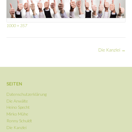
1000 × 357
Die Kanzlei
→
SEITEN
Datenschutzerklärung
Die Anwälte
Heino Specht
Mirko Mühe
Ronny Schuldt
Die Kanzlei